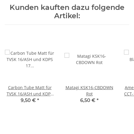
Kunden kauften dazu folgende
Artikel:
Carbon Tube Matt für
Matagi KSK16-CBDOWN
Amer
TVSK 16/ASH und KDPS
Rot
CCT-
17 Länge19 mm
9,50 €
*
6,50 €
*