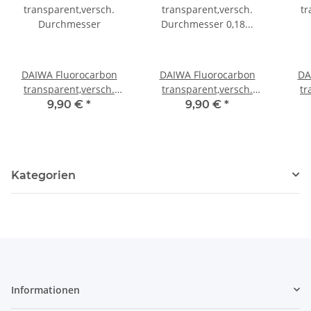
DAIWA Fluorocarbon
DAIWA Fluorocarbon
DA
transparent,versch.
transparent,versch.
tr
Durchmesser
Durchmesser 0,18
D
9,90 €
*
9,90 €
*
mm/2,3 Kg
Kategorien
Informationen