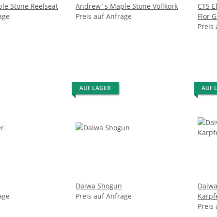
le Stone Reelseat
Andrew´s Maple Stone Vollkork
CTS El
age
Preis auf Anfrage
Flor 
Preis
AUF LAGER
AUF 
Daiwa Shogun
Daiw
age
Preis auf Anfrage
Karpf
Preis