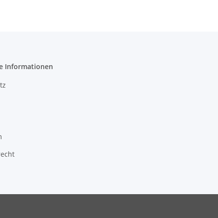
e Informationen
tz
m
recht