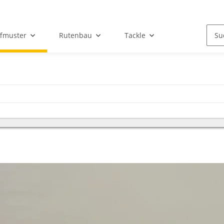
ffmuster
Rutenbau
Tackle
Kunden, wir haben vom 18.07 - 05.08.2026 Betriebsferien und bitten um 