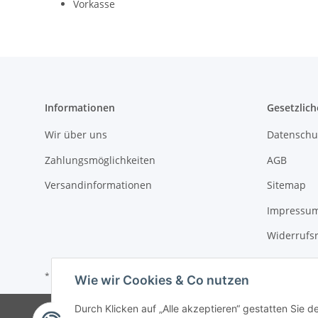
Vorkasse
Informationen
Gesetzlich
Wir über uns
Datenschu
Zahlungsmöglichkeiten
AGB
Versandinformationen
Sitemap
Impressu
Widerrufs
* Alle Preise inkl. gesetzlicher USt., zzgl.
Versand
Wie wir Cookies & Co nutzen
Durch Klicken auf „Alle akzeptieren“ gestatten Sie d