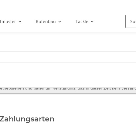
ffmuster
Rutenbau
Tackle
iebsferien und bitten um Verständnis, das in dieser Zeit kein Versand 
 Zahlungsarten