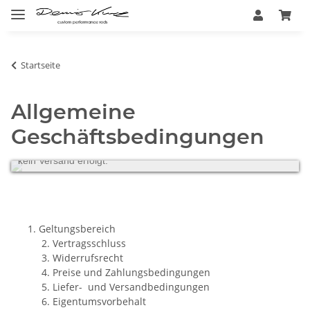
Startseite
Allgemeine
Geschäftsbedingungen
Sehr geehrte Kunden, wir haben vom 18.07 - 05.08.2026
Betriebsferien und bitten um Verständnis, das in dieser Zeit
kein Versand erfolgt.
Geltungsbereich
2. Vertragsschluss
3. Widerrufsrecht
4. Preise und Zahlungsbedingungen
5. Liefer- und Versandbedingungen
6. Eigentumsvorbehalt