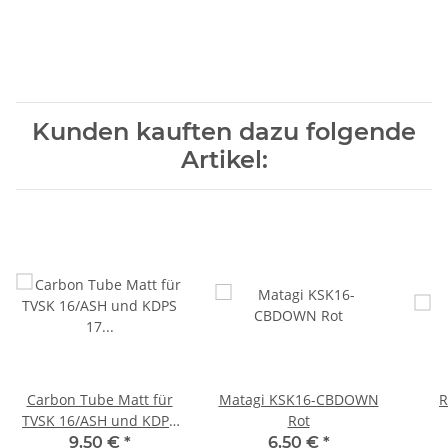
Kunden kauften dazu folgende
Artikel:
Carbon Tube Matt für
Matagi KSK16-CBDOWN
R
TVSK 16/ASH und KDPS
Rot
17 Länge 26 mm
9,50 €
*
6,50 €
*