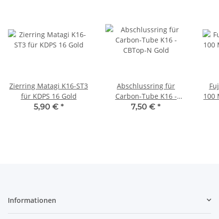
Zierring Matagi K16-ST3
Abschlussring für
Fuj
für KDPS 16 Gold
Carbon-Tube K16 -
100 
CBTop-N Gold
5,90 €
*
7,50 €
*
Informationen