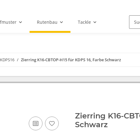
ffmuster
Rutenbau
Tackle
r KDPS16
Zierring K16-CBTOP-H15 für KDPS 16, Farbe Schwarz
iebsferien und bitten um Verständnis, das in dieser Zeit kein Versand 
Zierring K16-CBT
Schwarz