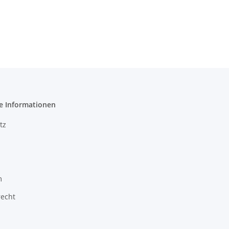
e Informationen
tz
m
recht