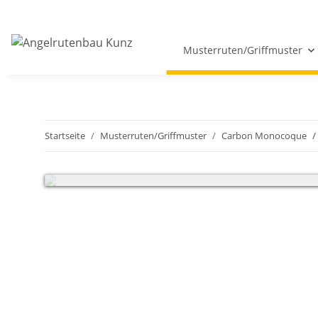
Musterruten/Griffmuster
Startseite
Musterruten/Griffmuster
Carbon Monocoque
Sehr geehrte Kunden, wir haben vom 18.07 - 05.08.2026 Betr