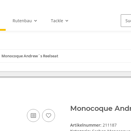
Rutenbau
Tackle
Monocoque Andrew´s Reelseat
iebsferien und bitten um Verständnis, das in dieser Zeit kein Versand 
Monocoque Andr
Artikelnummer:
211187