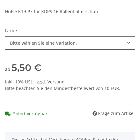
Hülse K19-P7 für KDPS 16 Rollenhalterschuh
Farbe
Bitte wählen Sie eine Variation.
5,50 €
ab
inkl. 19% USt. , zzgl.
Versand
Bitte beachten Sie den Mindestbestellwert von 10 EUR.
Frage zum Artikel
Sofort verfügbar
x
Dieser Artikel hat Variationen. Wählen Sie bitte die