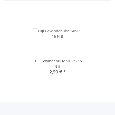
Fuji Gewindehülse SKSPS 16
N B
2,90 €
*