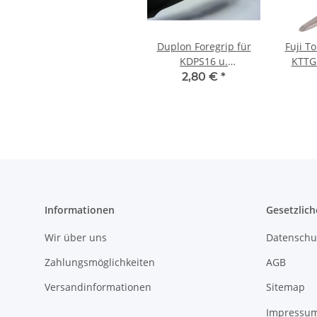
Duplon Foregrip für
Fuji To
KDPS16 u.
KTTG 
KSKSS16/ASH
2,80 €
*
Informationen
Gesetzlich
Wir über uns
Datenschu
Zahlungsmöglichkeiten
AGB
Versandinformationen
Sitemap
Impressu