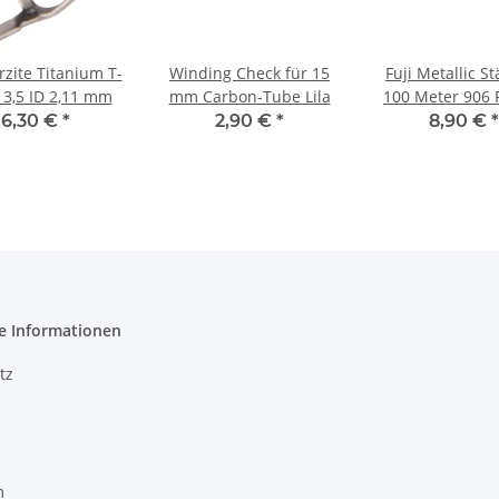
rzite Titanium T-
Winding Check für 15
Fuji Metallic St
3,5 ID 2,11 mm
mm Carbon-Tube Lila
100 Meter 906 
6,30 €
*
2,90 €
*
8,90 €
*
e Informationen
tz
m