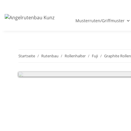
Musterruten/Griffmuster
Startseite
Rutenbau
Rollenhalter
Fuji
Graphite Rollen
Sehr geehrte Kunden, wir haben vom 18.07 - 05.08.2026 Betr