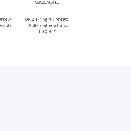
ärke A
DK Zierring für Ansatz
Purple
Rollenhalterschuh
KSKSS/ASH 16 Purple
3,90 €
*