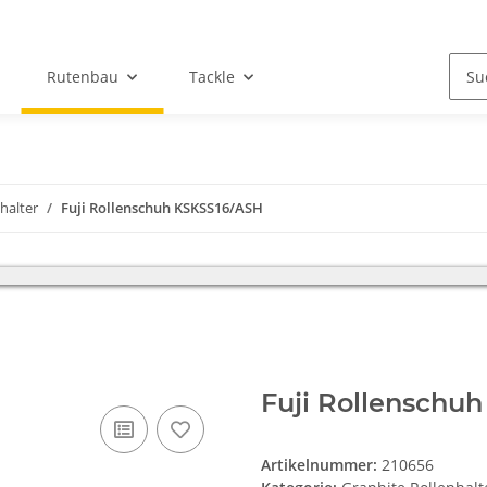
Rutenbau
Tackle
halter
Fuji Rollenschuh KSKSS16/ASH
iebsferien und bitten um Verständnis, das in dieser Zeit kein Versand 
Fuji Rollenschu
Artikelnummer:
210656