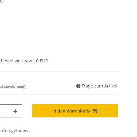
er
tbestellwert von 10 EUR.
Frage zum Artikel
nd abweichend)
In den Warenkorb
den geladen ...