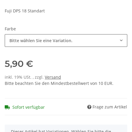
Fuji DPS 18 Standart
Farbe
Bitte wählen Sie eine Variation.
5,90 €
inkl. 19% USt. , zzgl.
Versand
Bitte beachten Sie den Mindestbestellwert von 10 EUR.
Frage zum Artikel
Sofort verfügbar
x
Dieser Artikel hat Variationen. Wählen Sie bitte die