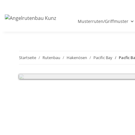
Musterruten/Griffmuster
Startseite
Rutenbau
Hakenösen
Pacific Bay
Pacfic B
Sehr geehrte Kunden, wir haben vom 18.07 - 05.08.2026 Betr