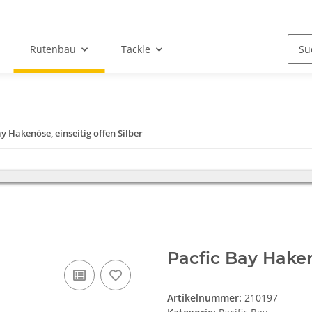
Rutenbau
Tackle
ay Hakenöse, einseitig offen Silber
iebsferien und bitten um Verständnis, das in dieser Zeit kein Versand 
Pacfic Bay Hakenö
Artikelnummer:
210197