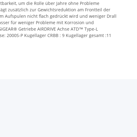
astbarkeit, um die Rolle über Jahre ohne Probleme
ägt zusätzlich zur Gewichtsreduktion am Frontteil der
im Aufspulen nicht flach gedrückt wird und weniger Drall
asser für weniger Probleme mit Korrosion und
GIGEAR® Getriebe AIRDRIVE Achse ATD™ Type-L
e: 2000S-P Kugellager CRBB : 9 Kugellager gesamt :11