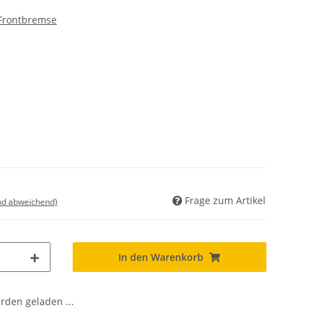
 Frontbremse
Frage zum Artikel
nd abweichend)
In den Warenkorb
den geladen ...