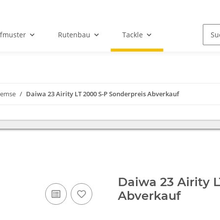
ffmuster
Rutenbau
Tackle
bremse
Daiwa 23 Airity LT 2000 S-P Sonderpreis Abverkauf
iebsferien und bitten um Verständnis, das in dieser Zeit kein Versand 
Daiwa 23 Airity 
Abverkauf