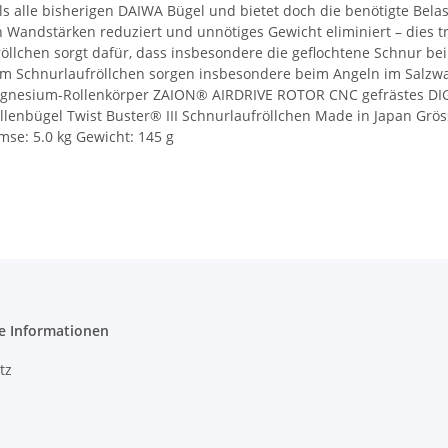
 als alle bisherigen DAIWA Bügel und bietet doch die benötigte Bel
n Wandstärken reduziert und unnötiges Gewicht eliminiert – dies tr
fröllchen sorgt dafür, dass insbesondere die geflochtene Schnur be
im Schnurlaufröllchen sorgen insbesondere beim Angeln im Salzw
gnesium-Rollenkörper ZAION® AIRDRIVE ROTOR CNC gefrästes DI
nbügel Twist Buster® III Schnurlaufröllchen Made in Japan Gröss
mse: 5.0 kg Gewicht: 145 g
e Informationen
tz